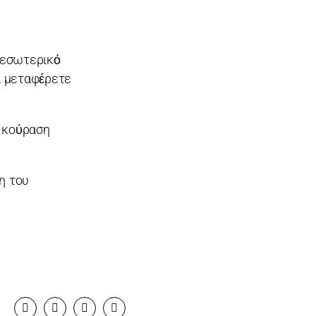
 εσωτερικό
α μεταφέρετε
η κούραση
η του