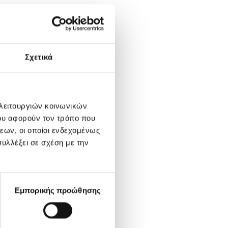
Σχετικά
σώπου. Τα
ό, (δεν
ιωρούνται
 λειτουργιών κοινωνικών
ο κίνδυνος
ου αφορούν τον τρόπο που
εων, οι οποίοι ενδεχομένως
υλλέξει σε σχέση με την
Εμπορικής προώθησης
πό κει και