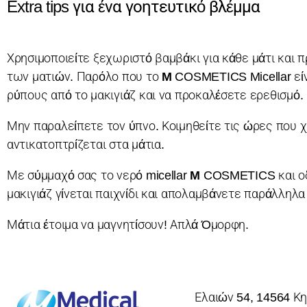
Extra tips για ένα γοητευτικό βλέμμα
Χρησιμοποιείτε ξεχωριστό βαμβάκι για κάθε μάτι και
των ματιών. Παρόλο που το
M
COSMETICS Micellar εί
ρύπους από το μακιγιάζ και να προκαλέσετε ερεθισμό.
Μην παραλείπετε τον ύπνο. Κοιμηθείτε τις ώρες που χ
αντικατοπτρίζεται στα μάτια.
Με σύμμαχό σας το νερό micellar
M
COSMETICS και οδη
μακιγιάζ γίνεται παιχνίδι και απολαμβάνετε παράλληλα
Μάτια έτοιμα να μαγνητίσουν! Απλά Όμορφη.
Ελαιών 54, 14564 Κη