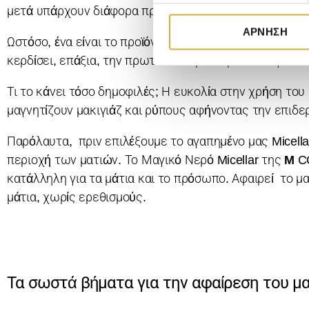
μετά υπάρχουν διάφορα προϊόντα στην αγορά που μπορε
γ
ΆΡΝΗΣΗ
ή
Ωστόσο, ένα είναι το προϊόν που πρωταγωνιστεί τα τελ
σ
κερδίσει, επάξια, την πρωτοκαθεδρία. Πρόκειται για το
υ
γ
Τι το κάνει τόσο δημοφιλές; Η ευκολία στην χρήση του 
κ
μαγνητίζουν μακιγιάζ και ρύπους αφήνοντας την επιδε
α
τ
Παρόλαυτα, πριν επιλέξουμε το αγαπημένο μας Micella
ά
περιοχή των ματιών. Το Μαγικό Νερό Micellar της
M
CO
θ
κατάλληλη για τα μάτια και το πρόσωπο. Αφαιρεί το μα
ε
μάτια, χωρίς ερεθισμούς.
σ
η
ς
Τα σωστά βήματα για την αφαίρεση του μα