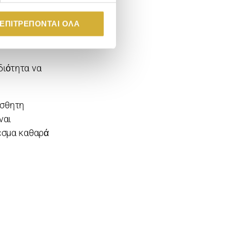
ς.
 ΕΠΙΤΡΈΠΟΝΤΑΙ ΌΛΑ
 έχει
διότητα να
ίσθητη
ναι
λεσμα καθαρά