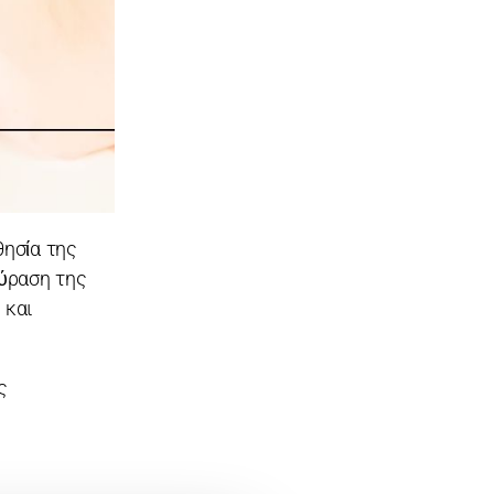
θησία της
ούραση της
 και
ς