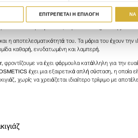
ίτε να επιλέξετε ανάλογα με τις ιδιαίτερες ανάγκες σα
ΕΠΙΤΡΈΠΕΤΑΙ Η ΕΠΙΛΟΓΉ
ΝΑ
ευταία χρόνια στην αφαίρεση του μακιγιάζ προσώπου και
 μικυλλιακό νερό ή αλλιώς νερό micellar (μισελάρ).
και η αποτελεσματικότητά του. Τα μόρια του έχουν την ι
ρμίδα καθαρή, ενυδατωμένη και λαμπερή.
r, φροντίζουμε να έχει φόρμουλα κατάλληλη για την ευα
SMETICS έχει μια εξαιρετικά απλή σύσταση, η οποία εί
κιγιάζ, χωρίς να χρειάζεται ιδιαίτερο τρίψιμο με αποτέ
κιγιάζ