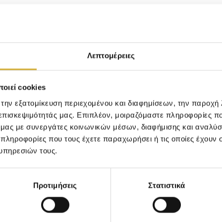
Λεπτομέρειες
λάσια ευαισθησία από την υπόλοιπη επιδερμίδα του προ
τυξη μικροβίων.
Με τον καθημερινό και σωστό καθαρισμ
οιεί cookies
, απομακρύνονται εκτός από το μακιγιάζ, οι ρύποι που α
 την εξατομίκευση περιεχομένου και διαφημίσεων, την παροχή
ι από τους πόρους του δέρματος. Έτσι ελαχιστοποιείται 
 επισκεψιμότητάς μας. Επιπλέον, μοιραζόμαστε πληροφορίες π
καθαρή και νεανική.
ό μας με συνεργάτες κοινωνικών μέσων, διαφήμισης και αναλύσ
 πληροφορίες που τους έχετε παραχωρήσει ή τις οποίες έχουν σ
υπηρεσιών τους.
άζ από τα μάτια σας;
Προτιμήσεις
Στατιστικά
 μορφή πον-πον δεν νοείται ντεμακιγιάζ χωρίς βαμβάκι. Α