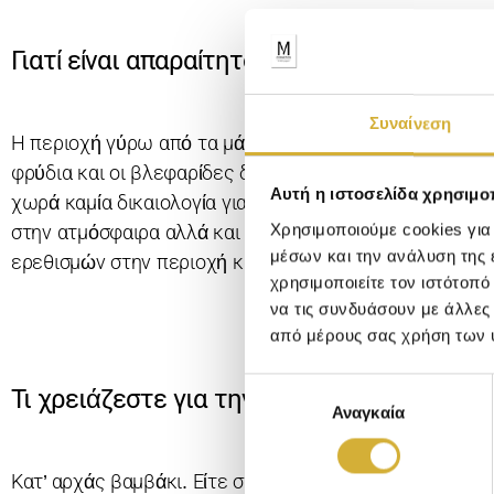
Γιατί είναι απαραίτητο το ντεμακιγιάζ;
Συναίνεση
Η περιοχή γύρω από τα μάτια έχει περίπου την πενταπ
φρύδια και οι βλεφαρίδες δε, είναι
ευάλωτα στην ανάπ
Αυτή η ιστοσελίδα χρησιμοπ
χωρά καμία δικαιολογία για να μην γίνεται κάθε βράδυ)
Χρησιμοποιούμε cookies για
στην ατμόσφαιρα αλλά και η λιπαρότητα που εκκρίνετα
μέσων και την ανάλυση της
ερεθισμών στην περιοχή και η επιδερμίδα διατηρείται 
χρησιμοποιείτε τον ιστότοπ
να τις συνδυάσουν με άλλες
από μέρους σας χρήση των 
Ε
Τι χρειάζεστε για την αφαίρεση του μακιγι
Αναγκαία
π
ι
λ
Κατ’ αρχάς βαμβάκι. Είτε στην μορφή δίσκων είτε στην
ο