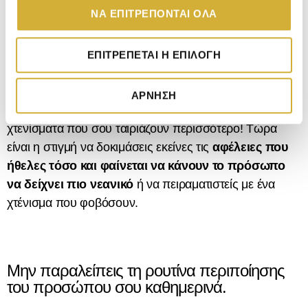
τ
ΝΑ ΕΠΙΤΡΈΠΟΝΤΑΙ ΌΛΑ
Αν και για κάθε πρόσωπο ισχύουν διαφορετικοί
ά
κανόνες, συνήθως οι ανοιχτόχρωμες αποχρώσεις
θ
κάνουν την επιδερμίδα να φαίνεται νεότερη και τη
ΕΠΙΤΡΈΠΕΤΑΙ Η ΕΠΙΛΟΓΉ
ε
φωτίζουν. Αν σου ταιριάζουν, συζήτησε με τον κομμωτή
σ
σου και επίλεξε μια βαφή πιο ανοιχτόχρωμη απ’ ότι
η
ΆΡΝΗΣΗ
ς
συνήθως ή συμβουλέψου τους οικείους σου για τα
χτενίσματα που σου ταιριάζουν περισσότερο! Τώρα
είναι η στιγμή να δοκιμάσεις εκείνες τις
αφέλειες που
ήθελες τόσο και φαίνεται να κάνουν το πρόσωπο
να δείχνει πιο νεανικό
ή να πειραματιστείς με ένα
χτένισμα που φοβόσουν.
Μην παραλείπεις τη ρουτίνα περιποίησης
του προσώπου σου καθημερινά.