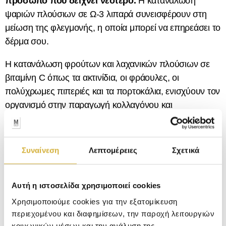
πρόσωπο που δείχνει νεότερο.
Η κατανάλωση
ψαριών πλούσιων σε Ω-3 λιπαρά συνεισφέρουν στη
μείωση της φλεγμονής, η οποία μπορεί να επηρεάσει το
δέρμα σου.
Η κατανάλωση φρούτων και λαχανικών πλούσιων σε
βιταμίνη C όπως τα ακτινίδια, οι φράουλες, οι
πολύχρωμες πιπεριές και τα πορτοκάλια, ενισχύουν τον
οργανισμό στην παραγωγή κολλαγόνου και
προσφέρουν στον πρόσωπο σου λάμψη, απαλή
υφή και νεότερη εμφάνιση.
Συναίνεση
Λεπτομέρειες
Σχετικά
Τέλος, τροφές με πορτοκαλί απόχρωση που περιέχουν
Β καροτένιο, συμβάλλουν στην αδρανοποίηση των
ελεύθερων ριζών, ενώ σύμφωνα με έρευνες φαίνεται να
Αυτή η ιστοσελίδα χρησιμοποιεί cookies
προλαμβάνουν και να βελτιώνουν τις ρυτίδες και την
Χρησιμοποιούμε cookies για την εξατομίκευση
ελαστικότητα του προσώπου σημαντικά.
[1]
Συνδύασε
περιεχομένου και διαφημίσεων, την παροχή λειτουργιών
την κατανάλωση άφθονου νερού και δες τη διαφορά
κοινωνικών μέσων και την ανάλυση της