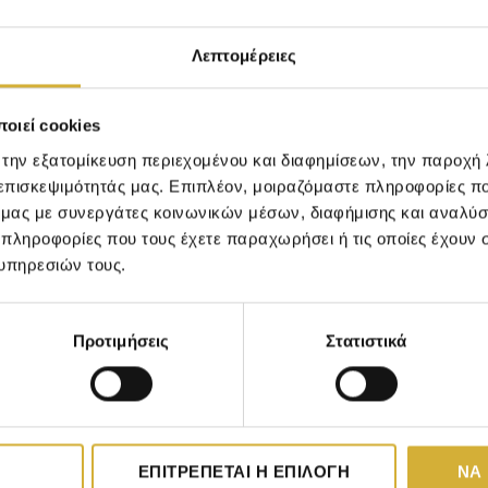
Λεπτομέρειες
οιεί cookies
ατικές ιδιότητες. Ο συνδυασμός τους κάνει θαύματα. Το για
 την εξατομίκευση περιεχομένου και διαφημίσεων, την παροχή
όλαδο είναι γνωστό για τις αντιοξειδωτικές του ιδιότητες
 επισκεψιμότητάς μας. Επιπλέον, μοιραζόμαστε πληροφορίες π
ό μας με συνεργάτες κοινωνικών μέσων, διαφήμισης και αναλύσ
 πληροφορίες που τους έχετε παραχωρήσει ή τις οποίες έχουν σ
υπηρεσιών τους.
Προτιμήσεις
Στατιστικά
ε καθαρό και στεγνό πρόσωπο. Αφήνετε 20’ να δράσει, ξεπλ
μακρύνετε τη λιπαρότητα και να καθαρίσετε τους πόρους,
ΕΠΙΤΡΈΠΕΤΑΙ Η ΕΠΙΛΟΓΉ
ΝΑ