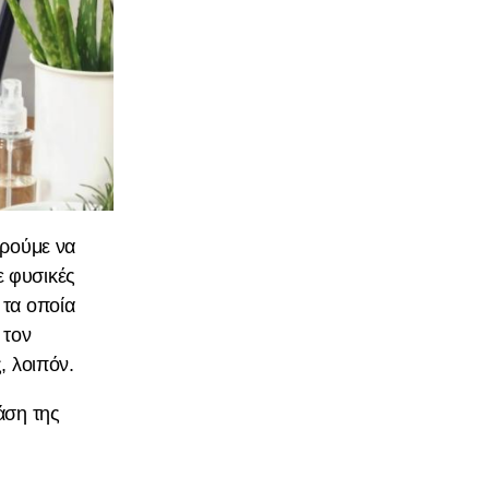
ορούμε να
ε φυσικές
 τα οποία
 τον
, λοιπόν.
άση της