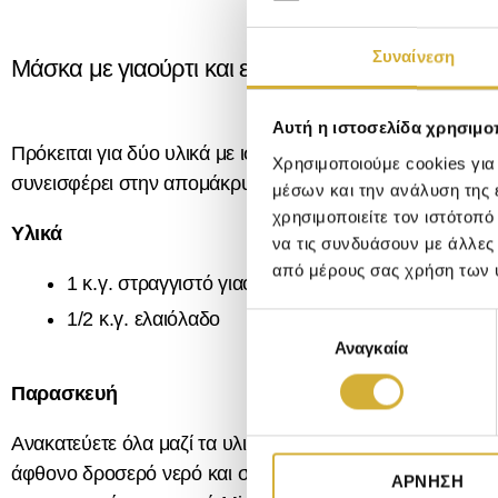
Συναίνεση
Μάσκα με γιαούρτι και ελαιόλαδο
Αυτή η ιστοσελίδα χρησιμοπ
Πρόκειται για δύο υλικά με ισχυρές συσφικτικές και ενυδ
Χρησιμοποιούμε cookies για
συνεισφέρει στην απομάκρυνση των ερεθισμών, ενώ το ελαι
μέσων και την ανάλυση της
χρησιμοποιείτε τον ιστότοπ
Υλικά
να τις συνδυάσουν με άλλες
από μέρους σας χρήση των 
1 κ.γ. στραγγιστό γιαούρτι
1/2 κ.γ. ελαιόλαδο
Ε
Αναγκαία
π
ι
Παρασκευή
λ
ο
Ανακατεύετε όλα μαζί τα υλικά και απλώνετε το μείγμα σ
γ
άφθονο δροσερό νερό και σκουπίζετε απαλά. Για να απο
ΆΡΝΗΣΗ
ή