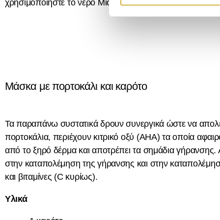
χρησιμοποιήστε το νερό Micellar
M
COSMETICS μετά το 
σ
υ
γ
κ
α
τ
ά
Μάσκα με πορτοκάλι και καρότο
θ
ε
σ
η
Τα παραπάνω συστατικά δρουν συνεργικά ώστε να απολε
ς
πορτοκάλια, περιέχουν κιτρικό οξύ (AHA) τα οποία αφαι
από το ξηρό δέρμα και αποτρέπει τα σημάδια γήρανσης. 
στην καταπολέμηση της γήρανσης και στην καταπολέμηση
και βιταμίνες (C κυρίως).
Υλικά